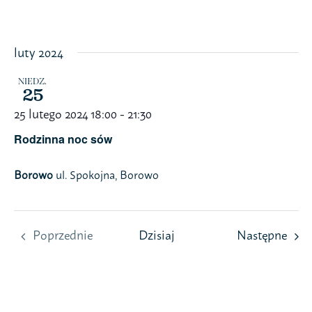
Przejdź
do
zawartości
luty 2024
NIEDZ.
25
25 lutego 2024 18:00
-
21:30
Rodzinna noc sów
Borowo
ul. Spokojna, Borowo
Wyda
Poprzednie
Dzisiaj
Następne
Wydarzenia