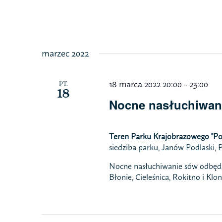
Przejdź
do
zawartości
marzec 2022
18 marca 2022 20:00
-
23:00
PT.
18
Nocne nasłuchiwan
Teren Parku Krajobrazowego "Pod
siedziba parku, Janów Podlaski, 
Nocne nasłuchiwanie sów odbędzi
Błonie, Cieleśnica, Rokitno i Kl