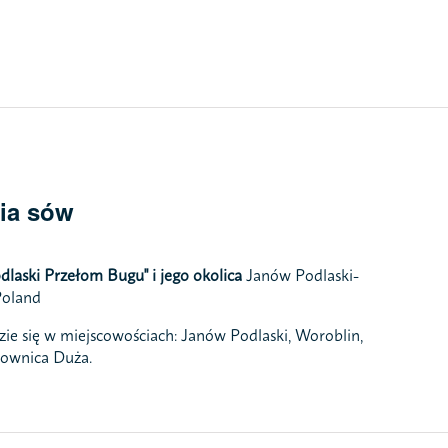
ia sów
laski Przełom Bugu" i jego okolica
Janów Podlaski-
Poland
e się w miejscowościach: Janów Podlaski, Woroblin,
onownica Duża.