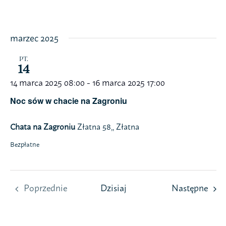
Przejdź
do
zawartości
marzec 2025
PT.
14
14 marca 2025 08:00
-
16 marca 2025 17:00
Noc sów w chacie na Zagroniu
Chata na Zagroniu
Złatna 58,, Złatna
Bezpłatne
Wyda
Poprzednie
Dzisiaj
Następne
Wydarzenia