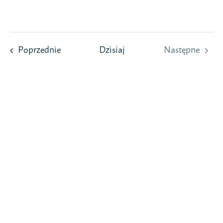
Przejdź
do
zawartości
Wydarzenia
Poprzednie
Dzisiaj
Następne
Wydarzeni