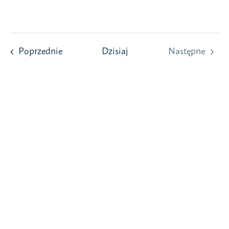
Przejdź
do
zawartości
Wydarzenia
Poprzednie
Dzisiaj
Następne
Wydarzeni