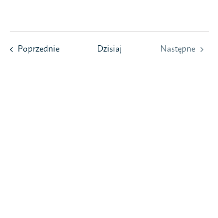
Przejdź
do
zawartości
Wydarzenia
Poprzednie
Dzisiaj
Następne
Wydarzeni