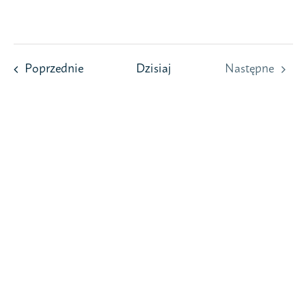
Przejdź
do
zawartości
Wydarzenia
Poprzednie
Dzisiaj
Następne
Wydarzeni