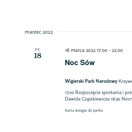
Przejdź
do
zawartości
marzec 2022
18 marca 2022 17:00
-
22:00
PT.
18
Noc Sów
Wigierski Park Narodowy
Krzywe
17.00 Rozpoczęcie spotkania i pr
Dawida Cząstkiewicza 18.30 Nocn
Karta wstępu do parku