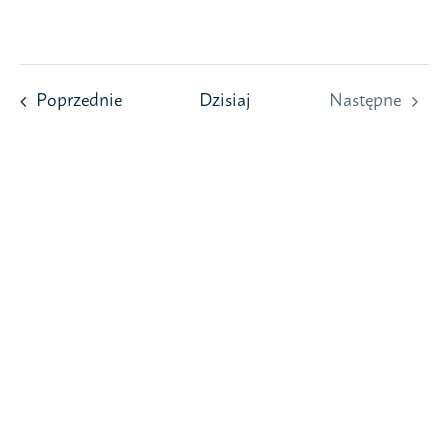
Przejdź
do
zawartości
Wydarzenia
Poprzednie
Dzisiaj
Następne
Wydarzeni