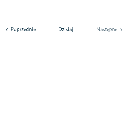
Przejdź
do
zawartości
Wydarzenia
Poprzednie
Dzisiaj
Następne
Wydarzeni