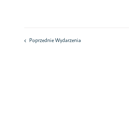
Przejdź
do
zawartości
Poprzednie
Wydarzenia