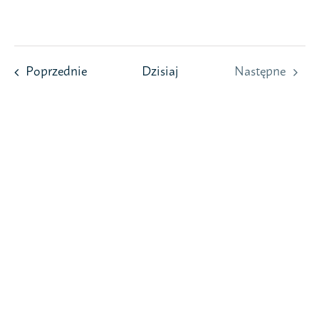
Przejdź
do
zawartości
Wydarzenia
Poprzednie
Dzisiaj
Następne
Wydarzeni