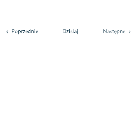
Przejdź
do
zawartości
Wydarzenia
Poprzednie
Dzisiaj
Następne
Wydarzeni