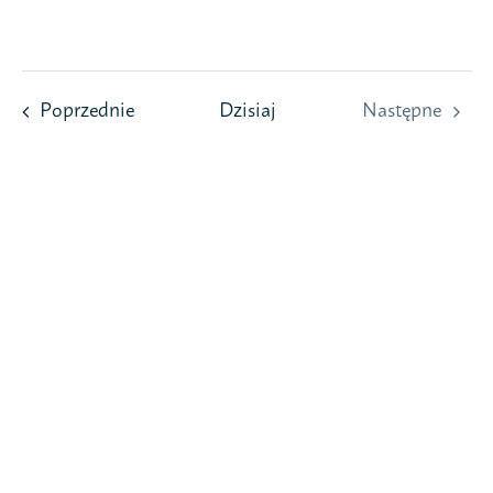
Przejdź
do
zawartości
Wydarzenia
Poprzednie
Dzisiaj
Następne
Wydarzeni