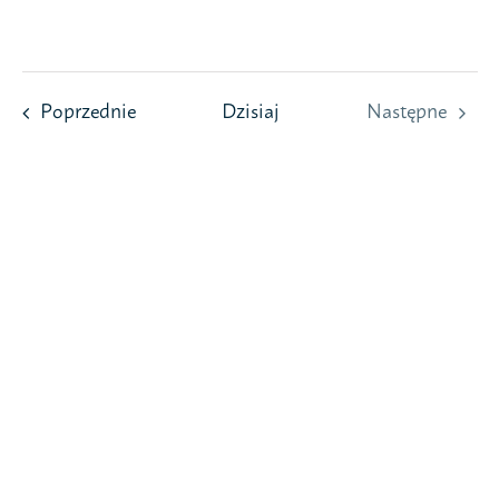
Przejdź
do
zawartości
Wydarzenia
Poprzednie
Dzisiaj
Następne
Wydarzeni