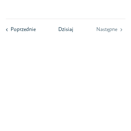
Przejdź
do
zawartości
Wydarzenia
Poprzednie
Dzisiaj
Następne
Wydarzeni