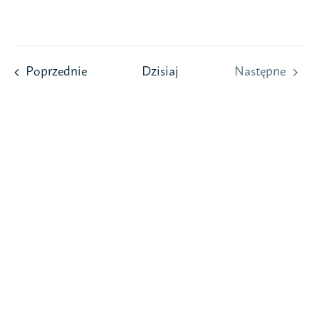
Przejdź
do
zawartości
Wydarzenia
Poprzednie
Dzisiaj
Następne
Wydarzeni