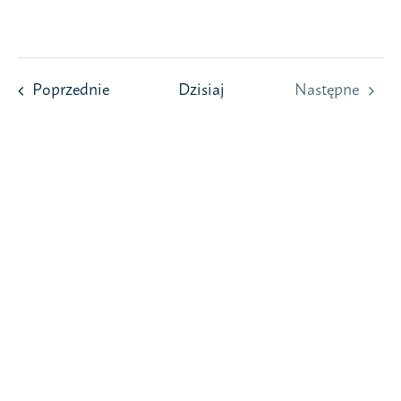
Przejdź
do
zawartości
Wydarzenia
Poprzednie
Dzisiaj
Następne
Wydarzeni