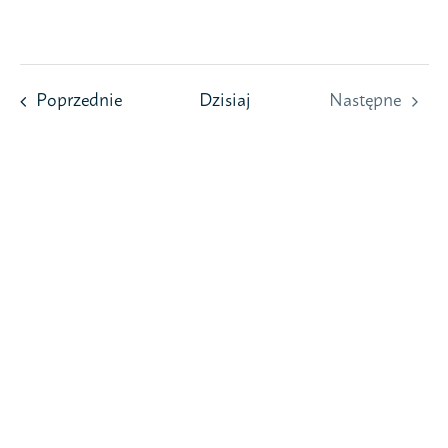
Przejdź
do
zawartości
Wydarzenia
Poprzednie
Dzisiaj
Następne
Wydarzeni