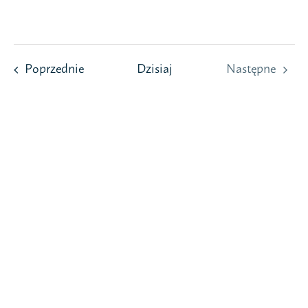
Przejdź
do
zawartości
Wydarzenia
Poprzednie
Dzisiaj
Następne
Wydarzeni