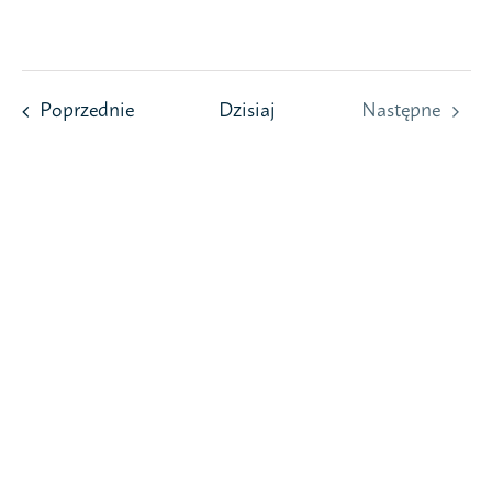
Przejdź
do
zawartości
Wydarzenia
Poprzednie
Dzisiaj
Następne
Wydarzeni