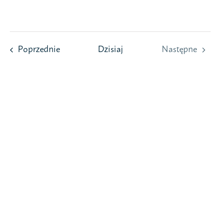
Przejdź
do
zawartości
Wydarzenia
Poprzednie
Dzisiaj
Następne
Wydarzeni