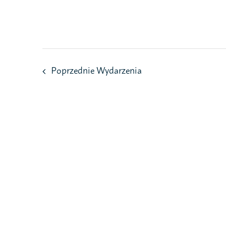
Przejdź
do
zawartości
Poprzednie
Wydarzenia