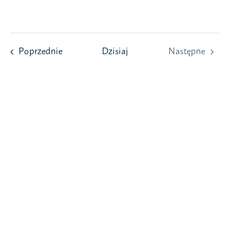
Przejdź
do
zawartości
Wydarzenia
Poprzednie
Dzisiaj
Następne
Wydarzeni