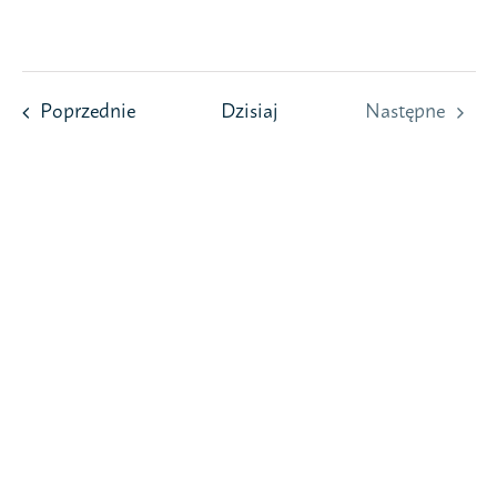
Przejdź
do
zawartości
Wydarzenia
Poprzednie
Dzisiaj
Następne
Wydarzeni