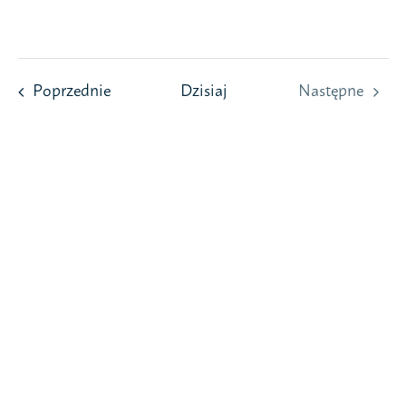
Przejdź
do
zawartości
Wydarzenia
Poprzednie
Dzisiaj
Następne
Wydarzeni