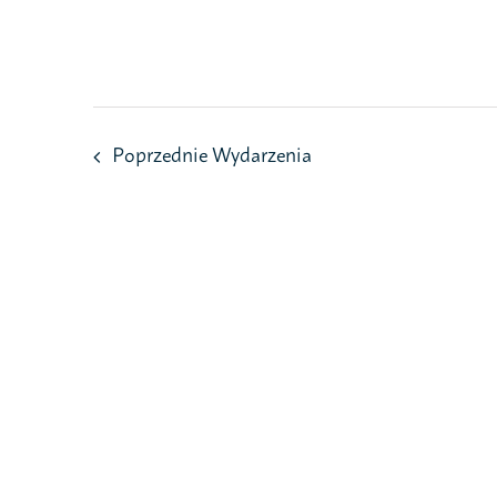
Przejdź
do
zawartości
Poprzednie
Wydarzenia