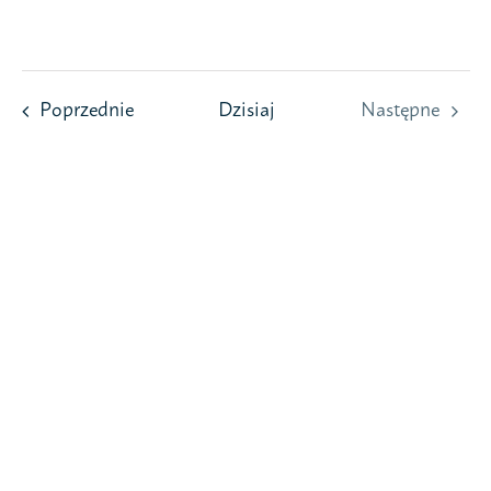
Przejdź
do
zawartości
Wydarzenia
Poprzednie
Dzisiaj
Następne
Wydarzeni