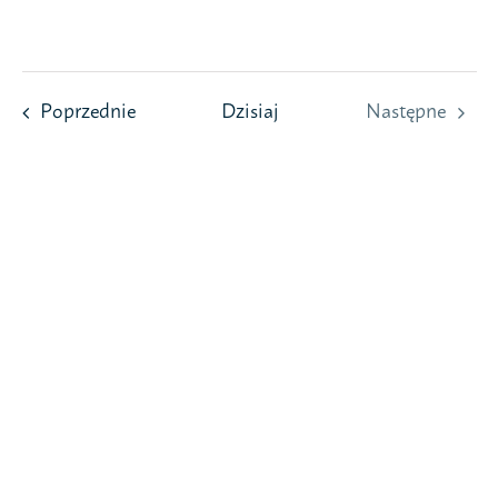
Przejdź
do
zawartości
Wydarzenia
Poprzednie
Dzisiaj
Następne
Wydarzeni