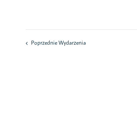
Przejdź
do
zawartości
Poprzednie
Wydarzenia