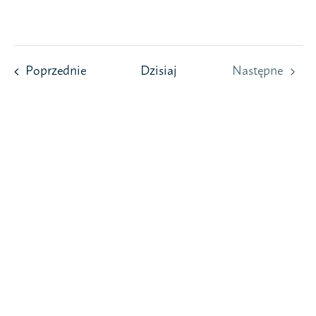
Przejdź
do
zawartości
Wydarzenia
Poprzednie
Dzisiaj
Następne
Wydarzeni