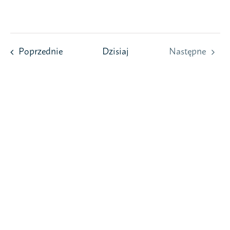
Przejdź
do
zawartości
Wydarzenia
Poprzednie
Dzisiaj
Następne
Wydarzeni