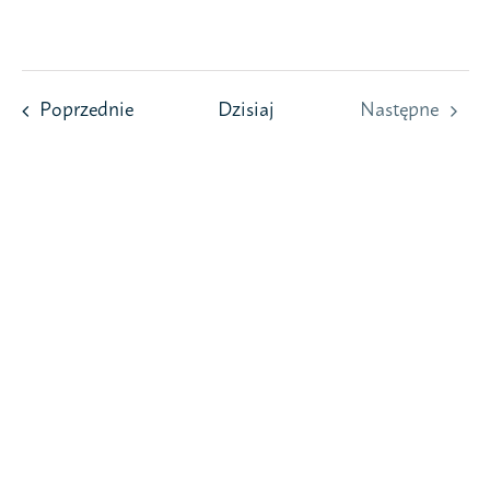
Przejdź
do
zawartości
Wydarzenia
Poprzednie
Dzisiaj
Następne
Wydarzeni