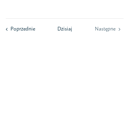
Przejdź
do
zawartości
Wydarzenia
Poprzednie
Dzisiaj
Następne
Wydarzeni