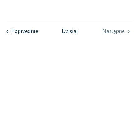
Przejdź
do
zawartości
Wydarzenia
Poprzednie
Dzisiaj
Następne
Wydarzeni