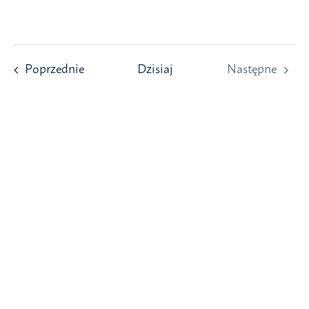
Przejdź
do
zawartości
Wydarzenia
Poprzednie
Dzisiaj
Następne
Wydarzeni