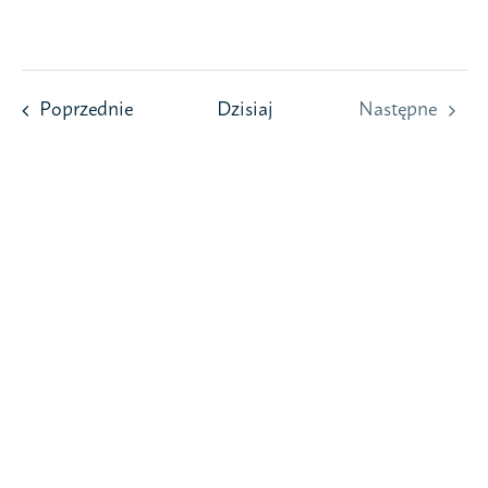
Przejdź
do
zawartości
Wydarzenia
Poprzednie
Dzisiaj
Następne
Wydarzeni