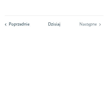
Przejdź
do
zawartości
Wydarzenia
Poprzednie
Dzisiaj
Następne
Wydarzeni