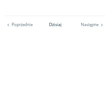
Przejdź
do
zawartości
Poprzednie
Dzisiaj
Następne
Wydarzenia
Wydarzeni