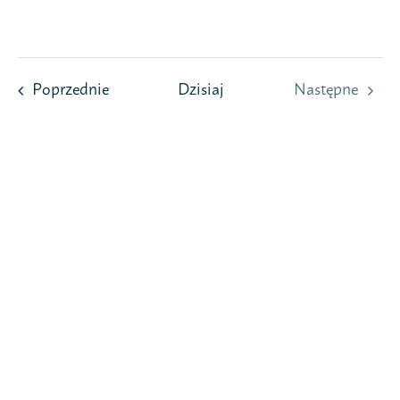
Przejdź
do
zawartości
Wydarzenia
Poprzednie
Dzisiaj
Następne
Wydarzeni