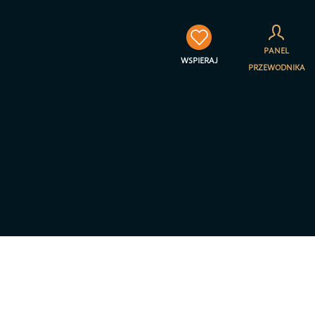
×
PANEL
WSPIERAJ
PRZEWODNIKA
towarzyszenia Jestem na
a prywatności – RODO