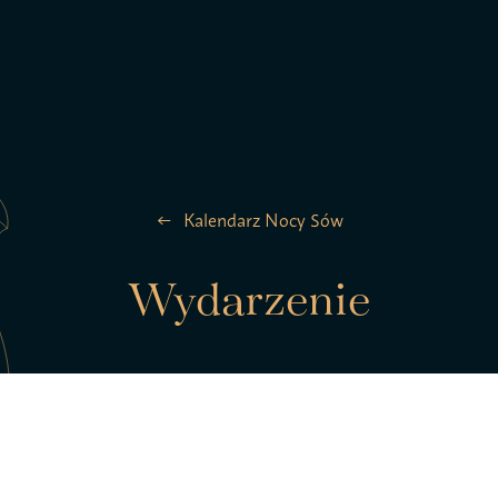
la ptaków
Zespół
Kalendarz Nocy Sów
Kontakt
Wydarzenie
Statut S
pTAK!
Polityk