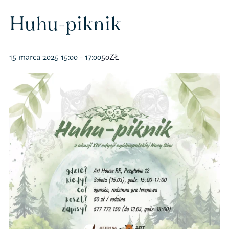
Polityka prywatności – RODO
Huhu-piknik
Sklep na ptak
15 marca 2025 15:00
-
17:00
50ZŁ
Koszulki
Kubki
Książki
Budki i karmniki