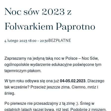
Polityka prywatności – RODO
Noc sów 2023 z
Folwarkiem Paprotno
Sklep na ptak
Koszulki
4 lutego 2023 18:00
-
20:30
BEZPŁATNE
Kubki
Zapraszamy na jedyną taką noc w Polsce – Noc Sów,
ogólnopolskie wydarzenie edukacyjne poświęcone tym
Książki
tajemniczym ptakom.
Budki i karmniki
W tym roku odbywa się ona już
04-05.02.2023
. Dlaczego
tak wcześnie? Przecież jeszcze zima. Ciemno, mróz i
śnieg.
Po pierwsze nie przesadzajmy z tą zimę ;). Śnieg w
ostatnich latach raczej bywa, niż jest. Podobnie z mrozem.