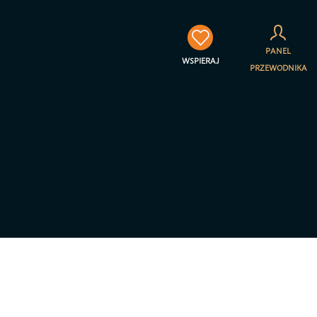
×
PANEL
WSPIERAJ
PRZEWODNIKA
towarzyszenia Jestem na
a prywatności – RODO