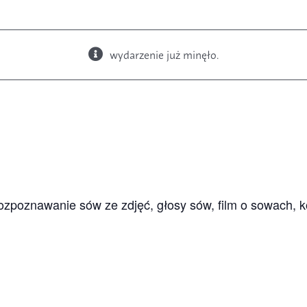
wydarzenie już minęło.
Książki
Budki i karmniki
rozpoznawanie sów ze zdjęć, głosy sów, film o sowach, 