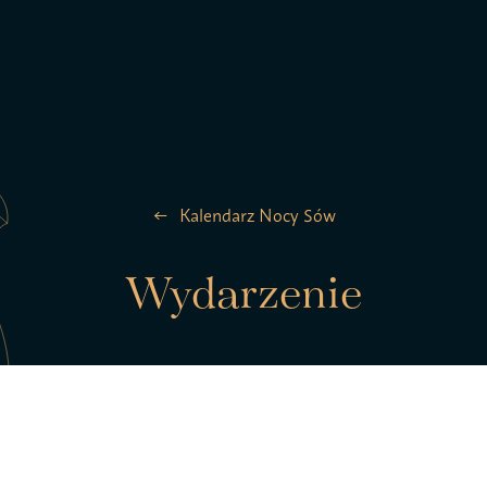
la ptaków
Zespół
Kalendarz Nocy Sów
Kontakt
Wydarzenie
Statut S
pTAK!
Polityk