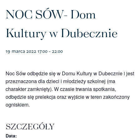
Polityka prywatności – RODO
NOC SÓW- Dom
Kultury w Dubecznie
Sklep na ptak
Koszulki
19 marca 2022 17:00
-
22:00
Kubki
Noc Sów odbędzie się w Domu Kultury w Dubecznie i jest
przeznaczona dla dzieci i młodzieży szkolnej (ma
Książki
charakter zamknięty). W czasie trwania spotkania,
odbędzie się prelekcja oraz wyjście w teren zakończony
Budki i karmniki
ogniskiem.
SZCZEGÓŁY
Data: