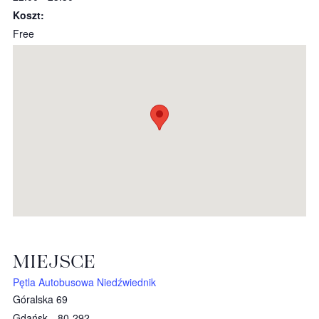
Koszt:
Free
MIEJSCE
Pętla Autobusowa Niedźwiednik
Góralska 69
Gdańsk
,
80-292