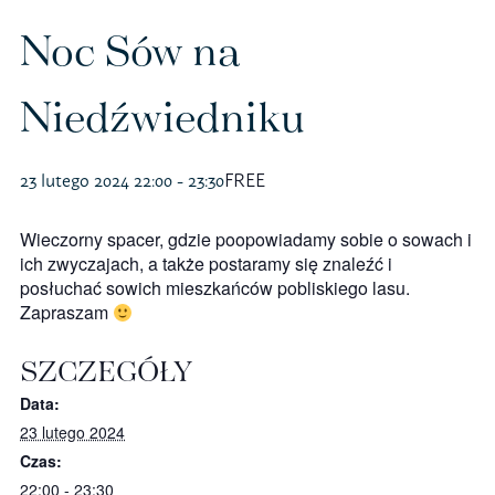
Polityka prywatności – RODO
Noc Sów na
Niedźwiedniku
Sklep na ptak
Koszulki
23 lutego 2024 22:00
-
23:30
FREE
Kubki
Wieczorny spacer, gdzie poopowiadamy sobie o sowach i
ich zwyczajach, a także postaramy się znaleźć i
posłuchać sowich mieszkańców pobliskiego lasu.
Książki
Zapraszam
Budki i karmniki
SZCZEGÓŁY
Data:
23 lutego 2024
Czas:
22:00 - 23:30