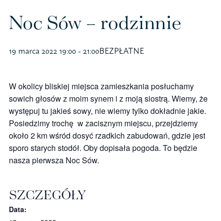
Polityka prywatności – RODO
Noc Sów – rodzinnie
19 marca 2022 19:00
-
21:00
BEZPŁATNE
Sklep na ptak
Koszulki
W okolicy bliskiej miejsca zamieszkania posłuchamy
sowich głosów z moim synem i z moją siostrą. Wiemy, że
Kubki
występuj tu jakieś sowy, nie wiemy tylko dokładnie jakie.
Posiedzimy trochę w zacisznym miejscu, przejdziemy
Książki
około 2 km wśród dosyć rzadkich zabudowań, gdzie jest
sporo starych stodół. Oby dopisała pogoda. To będzie
Budki i karmniki
nasza pierwsza Noc Sów.
SZCZEGÓŁY
Data: