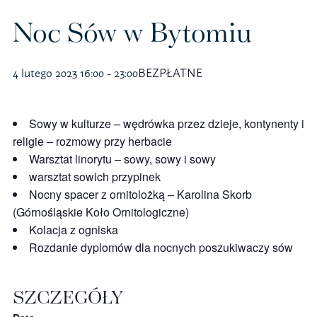
Polityka prywatności – RODO
Noc Sów w Bytomiu
4 lutego 2023 16:00
-
23:00
BEZPŁATNE
Sklep na ptak
Koszulki
Sowy w kulturze – wędrówka przez dzieje, kontynenty i
religie – rozmowy przy herbacie
Kubki
Warsztat linorytu – sowy, sowy i sowy
warsztat sowich przypinek
Książki
Nocny spacer z ornitolożką – Karolina Skorb
(Górnośląskie Koło Ornitologiczne)
Budki i karmniki
Kolacja z ogniska
Rozdanie dyplomów dla nocnych poszukiwaczy sów
SZCZEGÓŁY