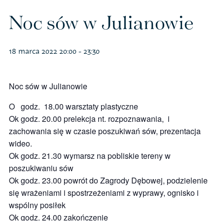
Polityka prywatności – RODO
Noc sów w Julianowie
18 marca 2022 20:00
-
23:30
Sklep na ptak
Koszulki
Noc sów w Julianowie
Kubki
O godz. 18.00 warsztaty plastyczne
Ok godz. 20.00 prelekcja nt. rozpoznawania, i
zachowania się w czasie poszukiwań sów, prezentacja
Książki
wideo.
Ok godz. 21.30 wymarsz na pobliskie tereny w
Budki i karmniki
poszukiwaniu sów
Ok godz. 23.00 powrót do Zagrody Dębowej, podzielenie
się wrażeniami i spostrzeżeniami z wyprawy, ognisko i
wspólny posiłek
Ok godz. 24.00 zakończenie