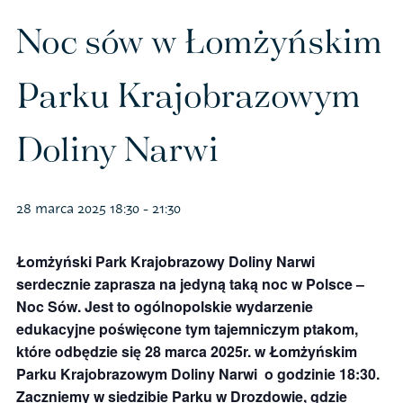
Polityka prywatności – RODO
Noc sów w Łomżyńskim
Parku Krajobrazowym
Sklep na ptak
Doliny Narwi
Koszulki
Kubki
28 marca 2025 18:30
-
21:30
Książki
Łomżyński Park Krajobrazowy Doliny Narwi
serdecznie zaprasza na jedyną taką noc w Polsce –
Budki i karmniki
Noc Sów. Jest to ogólnopolskie wydarzenie
edukacyjne poświęcone tym tajemniczym ptakom,
które odbędzie się 28 marca 2025r. w Łomżyńskim
Parku Krajobrazowym Doliny Narwi o godzinie 18:30.
Zaczniemy w siedzibie Parku w Drozdowie, gdzie